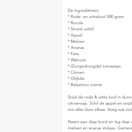
De ingrediënten:
* Rode- en wittekool 500 gram
* Rucola
* Stronk witlof
* Appel
* Meloen
* Ananas
* Feta
* Walnoot
* (Zongedroogde) tomaatjes
* Citroen
* Olijfolie
* Balsamico creme
Snijd de rode & witte kool in dunn
citroensap. Schil de appel en snijd
mix alles door elkaar. Voeg wat s
Neem een diep bord en leg daar e
meloen en ananas stukjes. Garnere