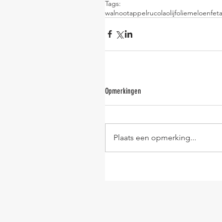
Tags:
walnoot
appel
rucola
olijfolie
meloen
fet
Opmerkingen
Plaats een opmerking...