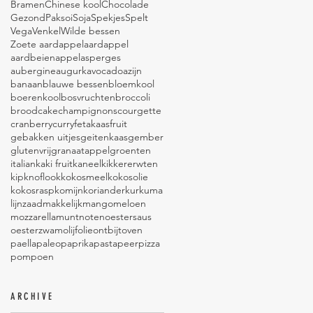
Bramen
Chinese kool
Chocolade
Gezond
Paksoi
Soja
Spekjes
Spelt
Vega
Venkel
Wilde bessen
Zoete aardappel
aardappel
aardbeien
appel
asperges
aubergine
augurk
avocado
azijn
banaan
blauwe bessen
bloemkool
boerenkool
bosvruchten
broccoli
brood
cake
champignons
courgette
cranberry
curry
fetakaas
fruit
gebakken uitjes
geitenkaas
gember
glutenvrij
granaatappel
groenten
italian
kaki fruit
kaneel
kikkererwten
kip
knoflook
kokosmeel
kokosolie
kokosrasp
komijn
koriander
kurkuma
lijnzaad
makkelijk
mango
meloen
mozzarella
munt
noten
oestersaus
oesterzwam
olijfolie
ontbijt
oven
paella
paleo
paprika
pasta
peer
pizza
pompoen
ARCHIVE