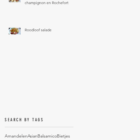
champignon en Rochefort
Roodloof salade
SEARCH BY TAGS
Amandelen
Asian
Balsamico
Bietjes