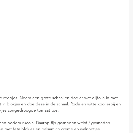
e reepjes. Neem een grote schaal en doe er wat olijfolie in met 
t in blokjes en doe deze in de schaal. Rode en witte kool erbij en 
tukjes zongedroogde tomaat toe. 
en bodem rucola. Daarop fijn gesneden witlof / gesneden 
n met feta blokjes en balsamico creme en walnootjes.